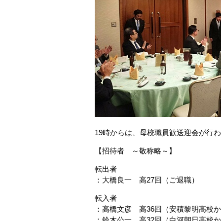
19時からは、母校職員歓送迎会が行
【招待者 ～敬称略～】
転出者
：大橋良一 高27回（ご退職）
転入者
：高橋文彦 高36回（安積黎明高校
：鈴木公一 高32回（白河朝日高校