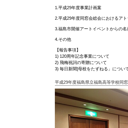
1.平成29年度事業計画案
2.平成29年度同窓会総会におけるア
3.福島市開催アートイベントからの
4.その他
【報告事項】
1) 120周年記念事業について
2) 飛梅祝詞の寄贈について
3) 毎日新聞[母校をたずねる」につい
平成29年度福島県立福島高等学校同