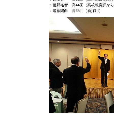
：菅野祐智 高44回（高校教育課か
：齋藤陽向 高65回（新採用）