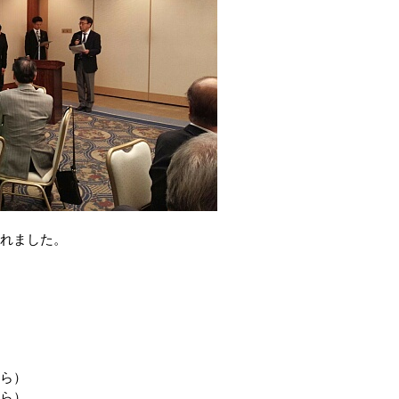
われました。
から）
から）