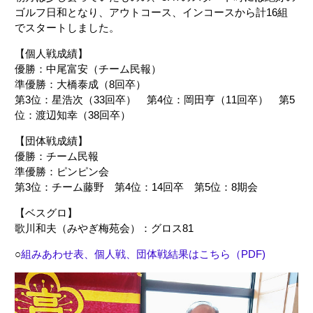
ゴルフ日和となり、アウトコース、インコースから計16組
でスタートしました。
【個人戦成績】
優勝：中尾富安（チーム民報）
準優勝：大橋泰成（8回卒）
第3位：星浩次（33回卒） 第4位：岡田亨（11回卒） 第5
位：渡辺知幸（38回卒）
【団体戦成績】
優勝：チーム民報
準優勝：ピンピン会
第3位：チーム藤野 第4位：14回卒 第5位：8期会
【ベスグロ】
歌川和夫（みやぎ梅苑会）：グロス81
○
組みあわせ表、個人戦、団体戦結果はこちら（PDF)