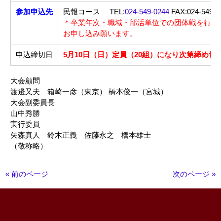
参加申込先
民報コース TEL:
024-549-0244
FAX:024-549-1
＊卒業年次・職域・部活単位での団体戦を行い
お申し込み願います。
申込締切日
5月10日（日）定員（20組）になり次第締め
大会顧問
渡邊又夫 箱崎一彦（東京） 橋本俊一（宮城）
大会副委員長
山中秀勝
実行委員
矢森真人 鈴木正義 佐藤永之 橋本雄士
（敬称略）
« 前のページ
次のページ »