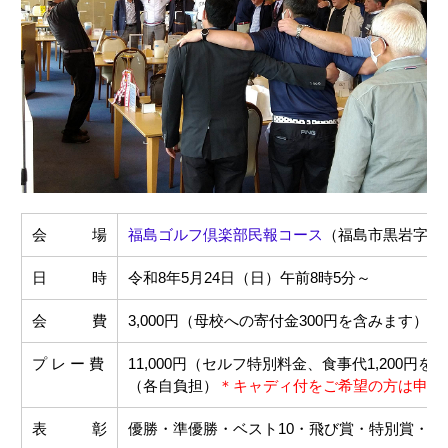
会 場
福島ゴルフ倶楽部民報コース
（福島市黒岩字学壇
日 時
令和8年5月24日（日）午前8時5分～
会 費
3,000円（母校への寄付金300円を含みます）
プ レ ー 費
11,000円（セルフ特別料金、食事代1,200円を
（各自負担）
＊キャディ付をご希望の方は申込
表 彰
優勝・準優勝・ベスト10・飛び賞・特別賞・団