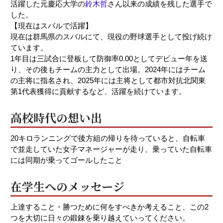
活躍した元慶応大学の
鈴木哲
さん以来の成績を残した選手で
した。
【現在はスバルで活躍】
現在は群馬県のスバルにて、現役の野球選手として投げ続け
ています。
1年目は三試合に登板して防御率0.00としてデビュー年を送
り、その後もチームの主力として出場。2024年にはチーム
の主将に指名され、2025年には主将として都市対抗北関東
第1代表獲得に貢献するなど、活躍を続けています。
高校時代の想い出
20キロランニングで後方組の帰りを待っていると、自転車
で並走していた女子マネージャーが走り、乗っていた自転車
には同期が乗ってゴールしたこと
在学生へのメッセージ
上達すること・勝つために何をすべきか考えること、この2
つを大切に日々の鍛錬を乗り越えていってください。