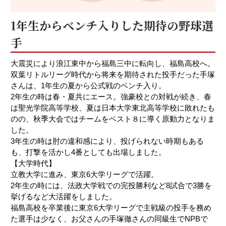
1年生からベンチ入りした期待の野球選
手
大震災により浪江東中から福島三中に転向し、福島高校へ。
双葉リトルリーグ時代から将来を期待された投手だった手塚
さんは、1年生の夏から公式戦のベンチ入り。
2年生の時は春・夏共にエース。強豪校との対戦が続き、春
は聖光学院高等学校、夏は日本大学東北高等学校に敗れたも
のの、秋季大会ではチームをベスト８に導く原動力となりま
した。
3年生の時は肘の違和感により、投げられない時期もある
も、打撃を活かし4番としても出場しました。
【大学時代】
立教大学に進み、東京6大学リーグで活躍。
2年生の時には、法政大学戦での完投勝利など8試合で3勝を
挙げるなど大活躍をしました。
福島高校を卒業後に東京6大学リーグで主戦級の投手を務め
た選手は少なく、お父さんの手塚徹さんの同級生でNPBで