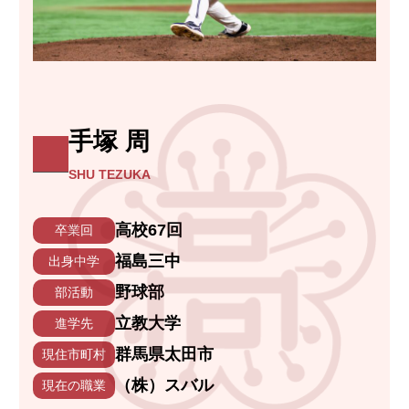
手塚 周
SHU TEZUKA
高校67回
卒業回
福島三中
出身中学
野球部
部活動
立教大学
進学先
群馬県太田市
現住市町村
（株）スバル
現在の職業